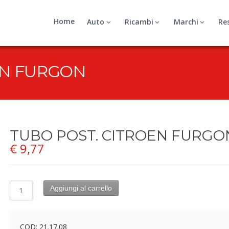
Home
Auto
Ricambi
Marchi
Re
EN FURGON
TUBO POST. CITROEN FURGO
€
9,77
Aggiungi al carrello
COD:
21.17.08