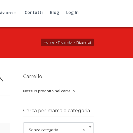
Contatti
Blog
Log In
stauro
Home
>
Ricambi
>
Ricambi
N
Carrello
Nessun prodotto nel carrello.
Cerca per marca o categoria
Senza categoria
×