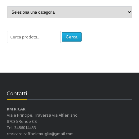
Cerca
Contatti
RM RICAR
Viale Principe, Traversa via Alfieri snc
87036 Rende CS
Tel. 3486014453
rmricardiraffaelemuglia@gmail.com