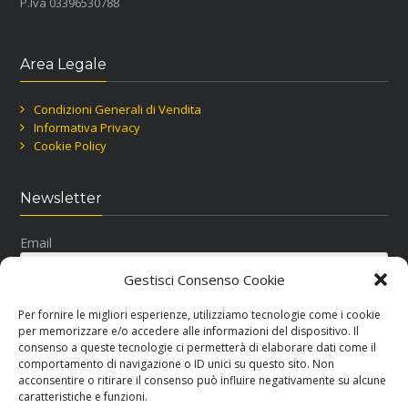
P.Iva 03396530788
Area Legale
Condizioni Generali di Vendita
Informativa Privacy
Cookie Policy
Newsletter
Email
Gestisci Consenso Cookie
Per fornire le migliori esperienze, utilizziamo tecnologie come i cookie
per memorizzare e/o accedere alle informazioni del dispositivo. Il
consenso a queste tecnologie ci permetterà di elaborare dati come il
comportamento di navigazione o ID unici su questo sito. Non
acconsentire o ritirare il consenso può influire negativamente su alcune
Seguici su Facebook
caratteristiche e funzioni.