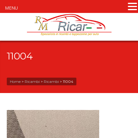
MENU
11004
Home
>
Ricambi
>
Ricambi
>
11004