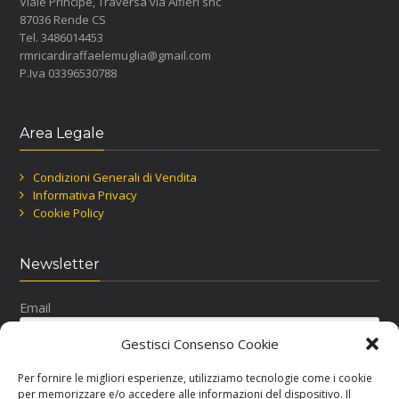
Viale Principe, Traversa via Alfieri snc
87036 Rende CS
Tel. 3486014453
rmricardiraffaelemuglia@gmail.com
P.Iva 03396530788
Area Legale
Condizioni Generali di Vendita
Informativa Privacy
Cookie Policy
Newsletter
Email
Gestisci Consenso Cookie
Per fornire le migliori esperienze, utilizziamo tecnologie come i cookie
per memorizzare e/o accedere alle informazioni del dispositivo. Il