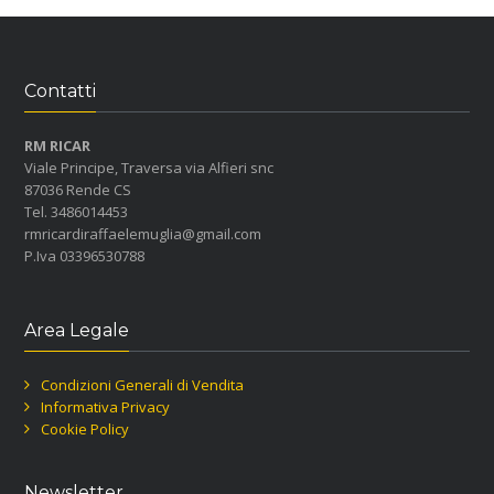
Contatti
RM RICAR
Viale Principe, Traversa via Alfieri snc
87036 Rende CS
Tel. 3486014453
rmricardiraffaelemuglia@gmail.com
P.Iva 03396530788
Area Legale
Condizioni Generali di Vendita
Informativa Privacy
Cookie Policy
Newsletter