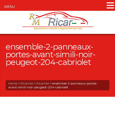
MENU
ensemble-2-panneaux-
portes-avant-simili-noir-
peugeot-204-cabriolet
Home
>
Ricambi
>
Ricambi
>
ensemble-2-panneaux-portes-
avant-simili-noir-peugeot-204-cabriolet