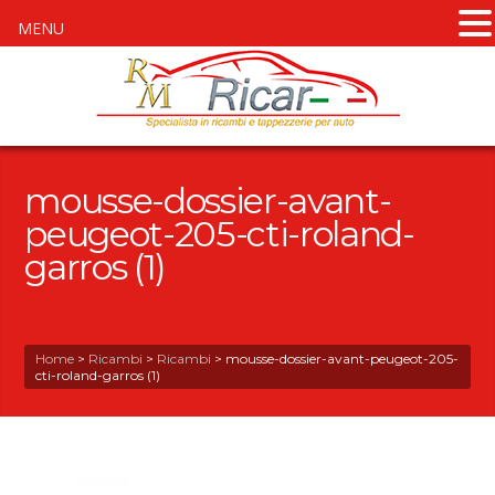
MENU
mousse-dossier-avant-
peugeot-205-cti-roland-
garros (1)
Home
>
Ricambi
>
Ricambi
>
mousse-dossier-avant-peugeot-205-
cti-roland-garros (1)