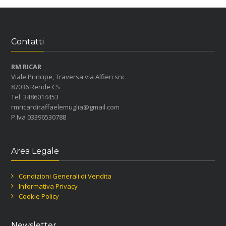
Contatti
RM RICAR
Viale Principe, Traversa via Alfieri snc
87036 Rende CS
Tel. 3486014453
rmricardiraffaelemuglia@gmail.com
P.Iva 03396530788
Area Legale
Condizioni Generali di Vendita
Informativa Privacy
Cookie Policy
Newsletter