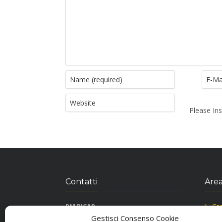
Please Ins
Contatti
Area
RM RICAR
Con
Viale Principe, Traversa via Alfieri snc
Inf
Gestisci Consenso Cookie