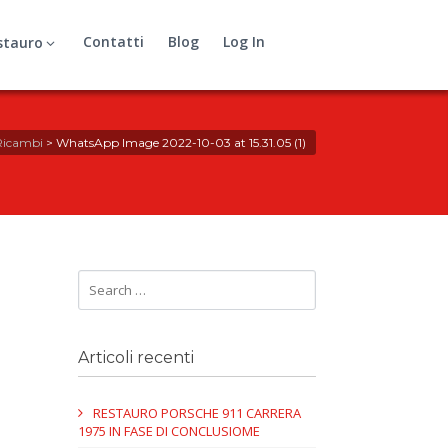
Contatti
Blog
Log In
stauro
Ricambi
>
WhatsApp Image 2022-10-03 at 15.31.05 (1)
Articoli recenti
RESTAURO PORSCHE 911 CARRERA
1975 IN FASE DI CONCLUSIOME