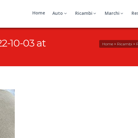
Home
Auto
Ricambi
Marchi
Re
-10-03 at
Home
>
Ricambi
>