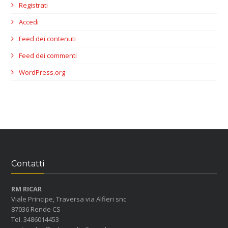
Registrati
Accedi
Feed dei contenuti
Feed dei commenti
WordPress.org
Contatti
RM RICAR
Viale Principe, Traversa via Alfieri snc
87036 Rende CS
Tel. 3486014453