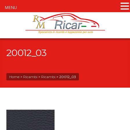
MENU
20012_03
Home
>
Ricambi
>
Ricambi
>
20012_03