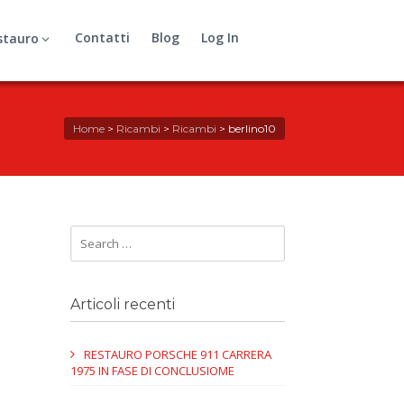
Contatti
Blog
Log In
stauro
Home
>
Ricambi
>
Ricambi
>
berlino10
Articoli recenti
RESTAURO PORSCHE 911 CARRERA
1975 IN FASE DI CONCLUSIOME