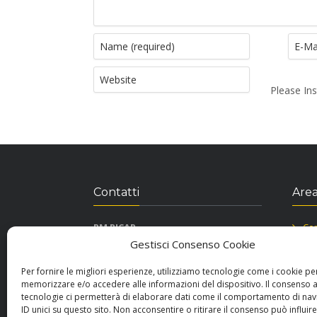
Please Ins
Contatti
Area
RM RICAR
Con
Viale Principe, Traversa via Alfieri snc
Inf
Gestisci Consenso Cookie
87036 Rende CS
Coo
Tel. 3486014453
Per fornire le migliori esperienze, utilizziamo tecnologie come i cookie pe
rmricardiraffaelemuglia@gmail.com
memorizzare e/o accedere alle informazioni del dispositivo. Il consenso 
tecnologie ci permetterà di elaborare dati come il comportamento di nav
P.Iva 03396530788
ID unici su questo sito. Non acconsentire o ritirare il consenso può influire