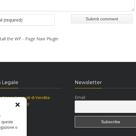
tall the WP - Page Navi Plugin
 Legale
Newsletter
Email
dizioni Generali di Vendita
ormativa Privacy
kie Policy
r
a queste
igazione o