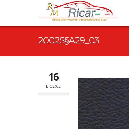
20025§A29_03
16
DIC 2022