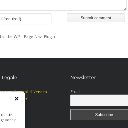
tall the WP - Page Navi Plugin
 Legale
Newsletter
Email
dizioni Generali di Vendita
ormativa Privacy
kie Policy
r
a queste
igazione o