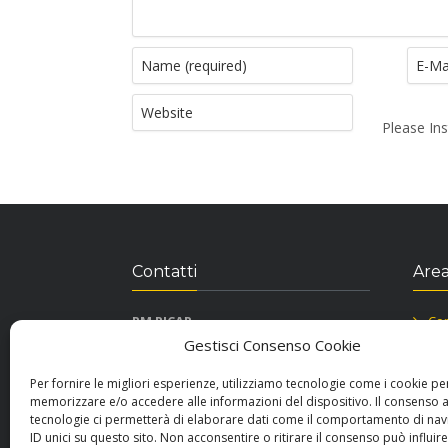
Please Ins
Contatti
Area
RM RICAR
Con
Viale Principe, Traversa via Alfieri snc
Inf
Gestisci Consenso Cookie
87036 Rende CS
Coo
Tel. 3486014453
Per fornire le migliori esperienze, utilizziamo tecnologie come i cookie pe
rmricardiraffaelemuglia@gmail.com
memorizzare e/o accedere alle informazioni del dispositivo. Il consenso 
tecnologie ci permetterà di elaborare dati come il comportamento di nav
P.Iva 03396530788
ID unici su questo sito. Non acconsentire o ritirare il consenso può influire