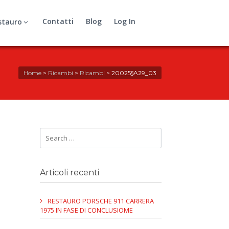
Contatti
Blog
Log In
stauro
Home
>
Ricambi
>
Ricambi
>
20025§A29_03
Articoli recenti
RESTAURO PORSCHE 911 CARRERA
1975 IN FASE DI CONCLUSIOME