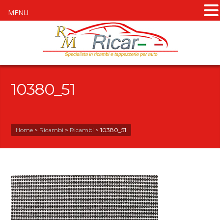
MENU
10380_51
Home
>
Ricambi
>
Ricambi
>
10380_51