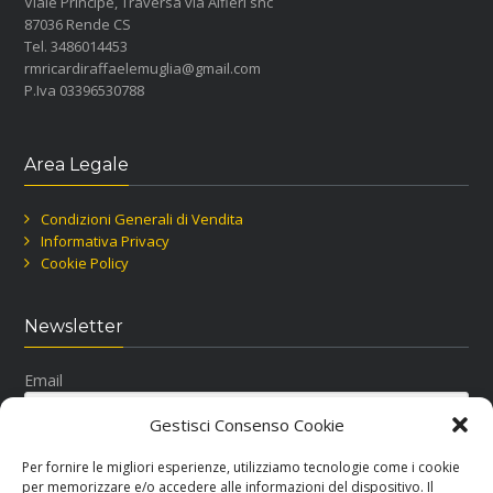
Viale Principe, Traversa via Alfieri snc
87036 Rende CS
Tel. 3486014453
rmricardiraffaelemuglia@gmail.com
P.Iva 03396530788
Area Legale
Condizioni Generali di Vendita
Informativa Privacy
Cookie Policy
Newsletter
Email
Gestisci Consenso Cookie
Per fornire le migliori esperienze, utilizziamo tecnologie come i cookie
per memorizzare e/o accedere alle informazioni del dispositivo. Il