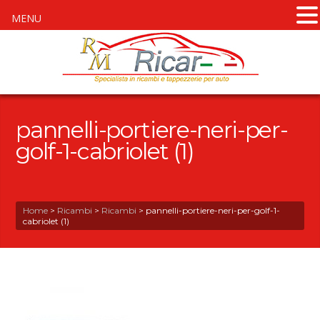
MENU
pannelli-portiere-neri-per-
golf-1-cabriolet (1)
Home
>
Ricambi
>
Ricambi
>
pannelli-portiere-neri-per-golf-1-
cabriolet (1)