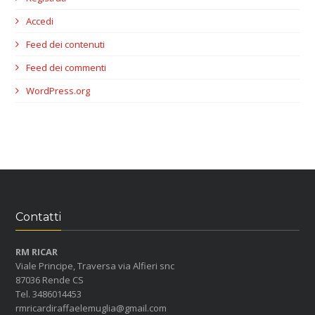
Accedi
Feed dei contenuti
Feed dei commenti
WordPress.org
Contatti
RM RICAR
Viale Principe, Traversa via Alfieri snc
87036 Rende CS
Tel. 3486014453
rmricardiraffaelemuglia@gmail.com