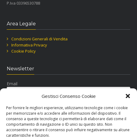
P.Iva 03396530788
Area Legale
Condizioni Generali di Vendita
Informativa Privacy
Cookie Policy
Newsletter
Email
Gestisci Consenso Cookie
Per fornire le migliori esperienze, utilizziamo tecnologie come i cookie
per memorizzare e/o accedere alle informazioni del dispositivo. Il
consenso a queste tecnologie ci permetterà di elaborare dati come il
comportamento di navigazione o ID unici su questo sito. Non
acconsentire o ritirare il consenso può influire negativamente su alcune
Seguici su Facebook
caratteristiche e funzioni.