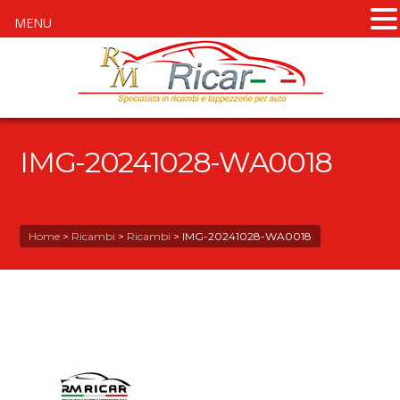
MENU
IMG-20241028-WA0018
Home
>
Ricambi
>
Ricambi
>
IMG-20241028-WA0018