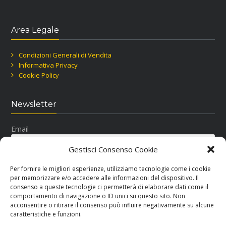
Area Legale
Condizioni Generali di Vendita
Informativa Privacy
Cookie Policy
Newsletter
Email
Gestisci Consenso Cookie
Per fornire le migliori esperienze, utilizziamo tecnologie come i cookie
per memorizzare e/o accedere alle informazioni del dispositivo. Il
consenso a queste tecnologie ci permetterà di elaborare dati come il
comportamento di navigazione o ID unici su questo sito. Non
acconsentire o ritirare il consenso può influire negativamente su alcune
Seguici su Facebook
caratteristiche e funzioni.