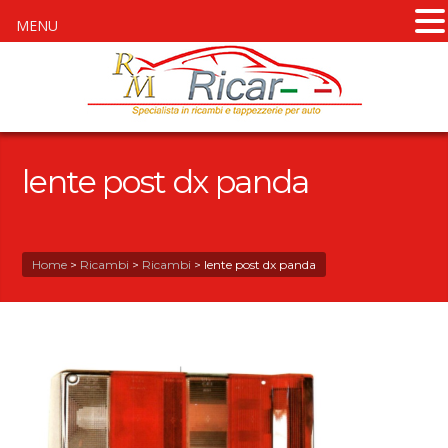
MENU
lente post dx panda
Home
>
Ricambi
>
Ricambi
>
lente post dx panda