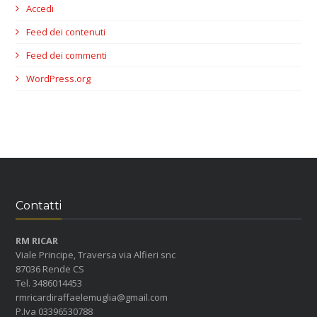
Accedi
Feed dei contenuti
Feed dei commenti
WordPress.org
Contatti
RM RICAR
Viale Principe, Traversa via Alfieri snc
87036 Rende CS
Tel. 3486014453
rmricardiraffaelemuglia@gmail.com
P.Iva 03396530788