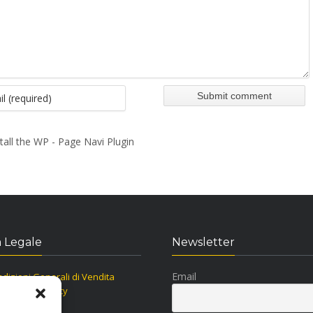
tall the WP - Page Navi Plugin
 Legale
Newsletter
Email
dizioni Generali di Vendita
ormativa Privacy
kie Policy