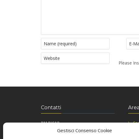
Please Ins
Contatti
Area
RM RICAR
Con
Viale Principe, Traversa via Alfieri snc
Inf
Gestisci Consenso Cookie
87036 Rende CS
Coo