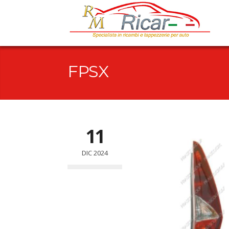
FPSX
11
DIC 2024