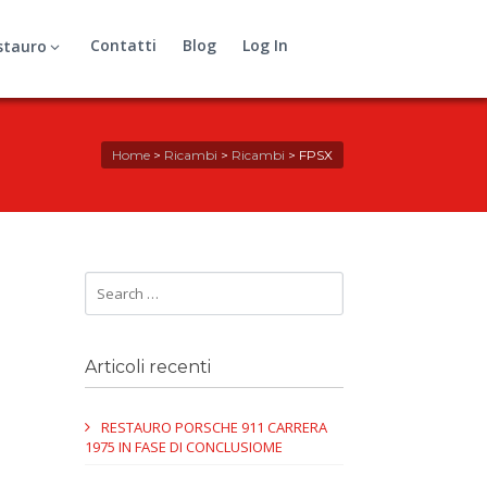
Contatti
Blog
Log In
stauro
Home
>
Ricambi
>
Ricambi
>
FPSX
Articoli recenti
RESTAURO PORSCHE 911 CARRERA
1975 IN FASE DI CONCLUSIOME