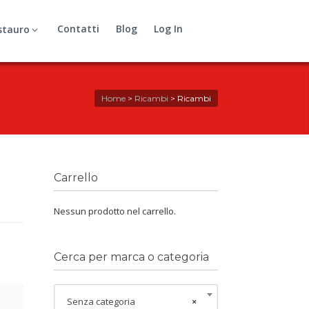
Contatti
Blog
Log In
stauro
Home
>
Ricambi
>
Ricambi
Carrello
Nessun prodotto nel carrello.
Cerca per marca o categoria
Senza categoria
×