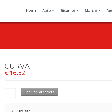
Home
Auto
Ricambi
Marchi
Re
CURVA
€
16,52
Aggiungi al carrello
COD:
05.90.60