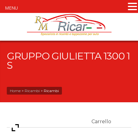
MENU
GRUPPO GIULIETTA 1300 1
S
Home
>
Ricambi
>
Ricambi
Carrello