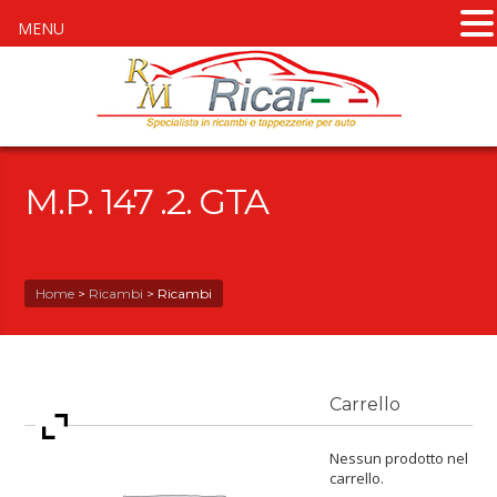
MENU
M.P. 147 .2. GTA
Home
>
Ricambi
>
Ricambi
Carrello
Nessun prodotto nel
carrello.