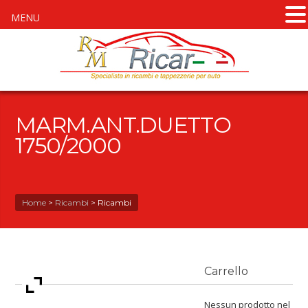
MENU
MARM.ANT.DUETTO
1750/2000
Home
>
Ricambi
>
Ricambi
Carrello
Nessun prodotto nel