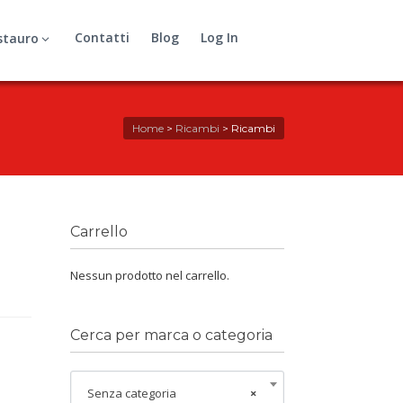
Contatti
Blog
Log In
stauro
Home
>
Ricambi
>
Ricambi
Carrello
Nessun prodotto nel carrello.
Cerca per marca o categoria
Senza categoria
×