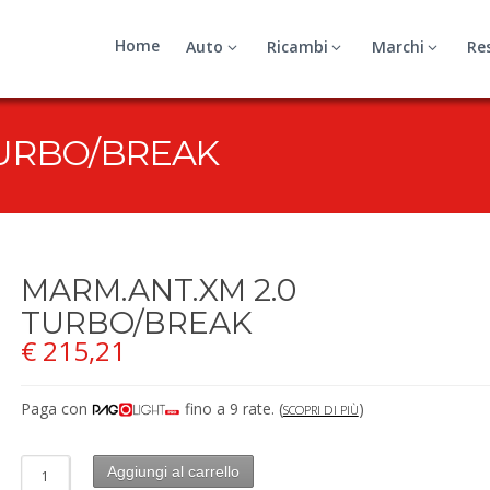
Home
Auto
Ricambi
Marchi
Re
TURBO/BREAK
MARM.ANT.XM 2.0
TURBO/BREAK
€
215,21
Paga con
fino a 9 rate.
(
)
SCOPRI DI PIÙ
Aggiungi al carrello