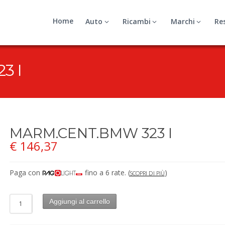
Home
Auto
Ricambi
Marchi
Re
3 I
MARM.CENT.BMW 323 I
€
146,37
Paga con
fino a 6 rate.
(
)
SCOPRI DI PIÙ
Aggiungi al carrello