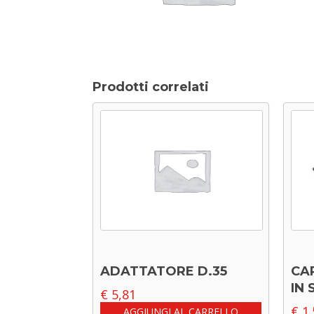
Prodotti correlati
ADATTATORE D.35
CA
IN
€
5,81
€
1.
AGGIUNGI AL CARRELLO