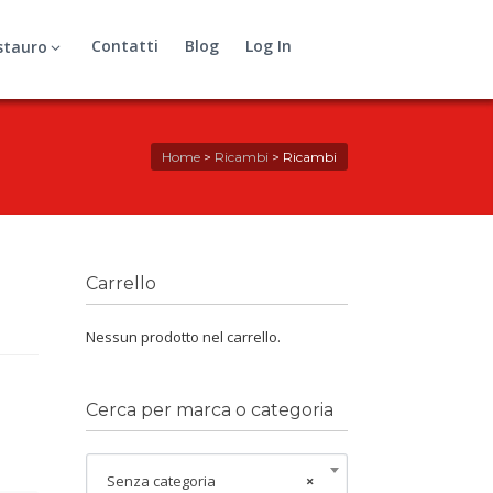
Contatti
Blog
Log In
stauro
Home
>
Ricambi
>
Ricambi
Carrello
Nessun prodotto nel carrello.
Cerca per marca o categoria
Senza categoria
×