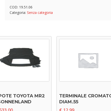
COD:
19.51.06
Categoria:
Senza categoria
POTE TOYOTA MR2
TERMINALE CROMAT
 SONNENLAND
DIAM.55
533,00
€
12,99