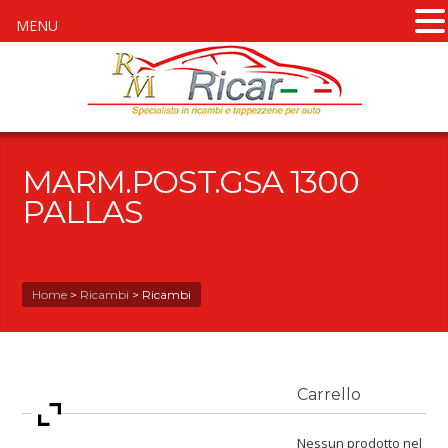
MENU
MARM.POST.GSA 1300
PALLAS
Home
>
Ricambi
>
Ricambi
Carrello
Nessun prodotto nel