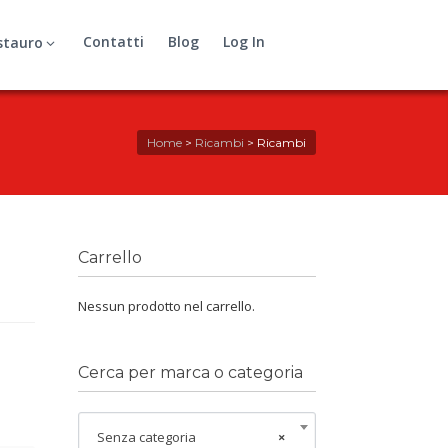
Contatti
Blog
Log In
stauro
Home
>
Ricambi
>
Ricambi
Carrello
Nessun prodotto nel carrello.
Cerca per marca o categoria
Senza categoria
×