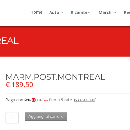
Home
Auto
Ricambi
Marchi
Re
REAL
MARM.POST.MONTREAL
€
189,50
Paga con
fino a 9 rate.
(
)
SCOPRI DI PIÙ
Aggiungi al carrello