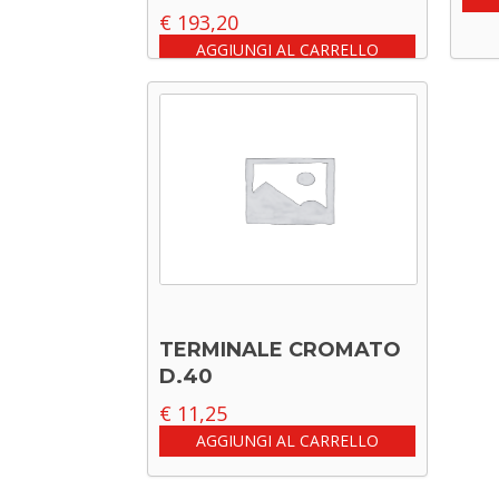
€
193,20
AGGIUNGI AL CARRELLO
TERMINALE CROMATO
D.40
€
11,25
AGGIUNGI AL CARRELLO