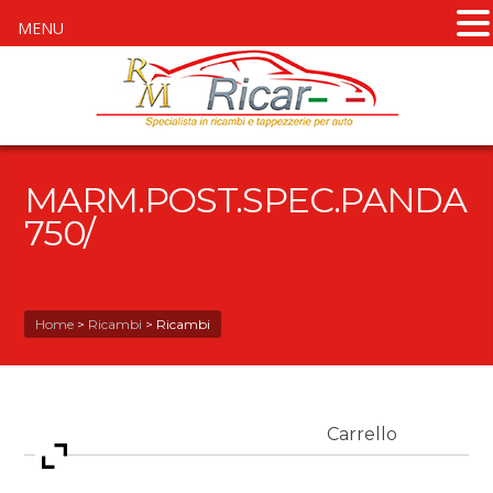
MENU
MARM.POST.SPEC.PANDA
750/
Home
>
Ricambi
>
Ricambi
Carrello