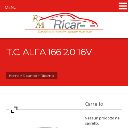
MENU
T.C. ALFA 166 2.0 16V
Home
>
Ricambi
>
Ricambi
Carrello
Nessun prodotto nel
carrello.