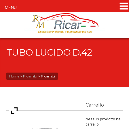
MENU
TUBO LUCIDO D.42
Home
>
Ricambi
>
Ricambi
Carrello
Nessun prodotto nel
carrello.