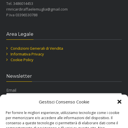
Tel. 3486014453
rmricardiraffaelemuglia@gmail.com
P.Iva 03396530788
Area Legale
Condizioni Generali di Vendita
Informativa Privacy
Cookie Policy
Newsletter
Email
Gestisci Consenso Cookie
Per fornire le migliori esperienze, utilizziamo tecnologie come i cookie
per memorizzare e/o accedere alle informazioni del dispositivo. Il
consenso a queste tecnologie ci permetterà di elaborare dati come il